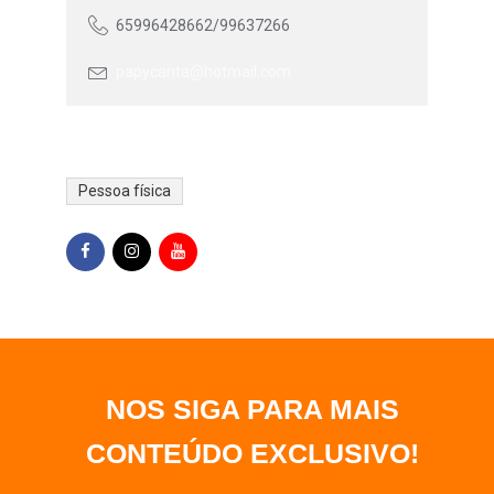
65996428662/99637266
papycanta@hotmail.com
Pessoa física
NOS SIGA PARA MAIS
CONTEÚDO EXCLUSIVO
!