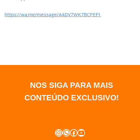
https://wa.me/message/A4DV7WK7BCPEF1
NOS SIGA PARA MAIS
CONTEÚDO EXCLUSIVO
!