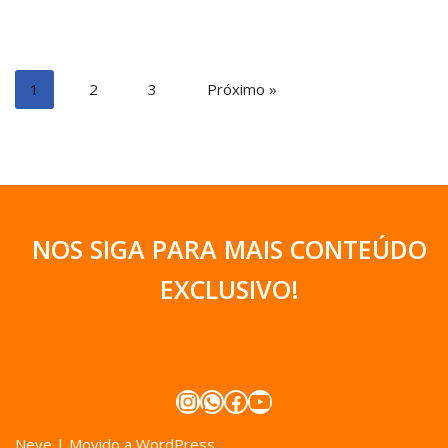
1
2
3
Próximo »
NOS SIGA PARA MAIS CONTEÚDO
EXCLUSIVO
!
Neve
| Movido a
WordPress