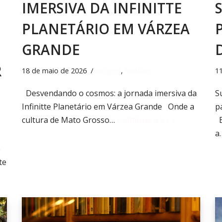
IMERSIVA DA INFINITTE
PLANETÁRIO EM VÁRZEA
GRANDE
R
18 de maio de 2026
Artigos
,
Notícias
1
Desvendando o cosmos: a jornada imersiva da
S
Infinitte Planetário em Várzea Grande Onde a
p
cultura de Mato Grosso…
Continue a ler »
E
a
e
te