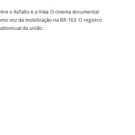
ntre o Asfalto e a Vida: O cinema documental
omo voz da mobilização na BR-163 O registro
udiovisual da união…
Continue a ler »