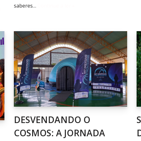
saberes…
Continue a ler »
a
DESVENDANDO O
COSMOS: A JORNADA