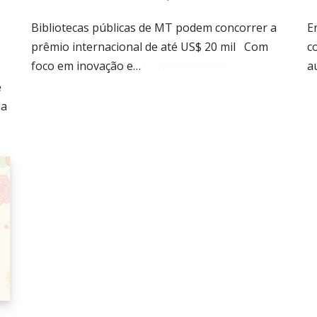
Bibliotecas públicas de MT podem concorrer a
E
prêmio internacional de até US$ 20 mil Com
c
foco em inovação e…
Continue a ler »
a
e
ia