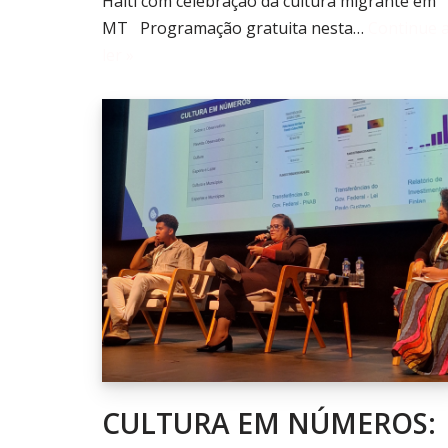
Haiti com celebração da cultura migrante em
MT Programação gratuita nesta…
Continue 
ler »
CULTURA EM NÚMEROS: