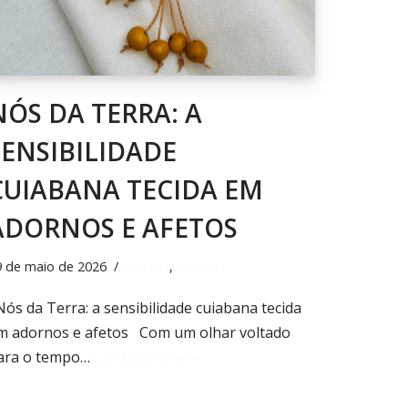
NÓS DA TERRA: A
SENSIBILIDADE
CUIABANA TECIDA EM
ADORNOS E AFETOS
9 de maio de 2026
Artigos
,
Notícias
ós da Terra: a sensibilidade cuiabana tecida
m adornos e afetos Com um olhar voltado
ara o tempo…
Continue a ler »