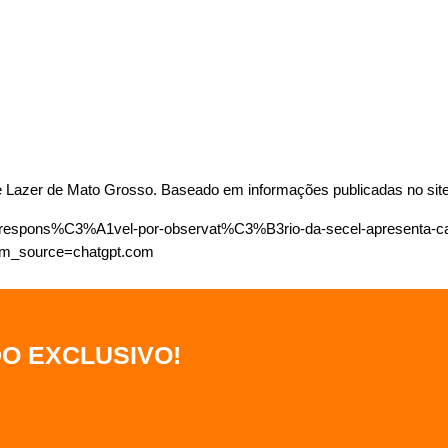
 e Lazer de Mato Grosso. 
Baseado em informações publicadas no site 
r/w/respons%C3%A1vel-por-observat%C3%B3rio-da-secel-apresent
m_source=chatgpt.com
DO EXCLUSIVO
!