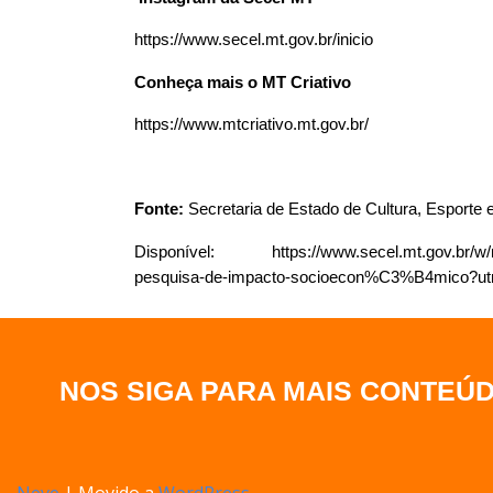
https://www.secel.mt.gov.br/inicio
Conheça mais o MT Criativo
https://www.mtcriativo.mt.gov.br/
Fonte:
 Secretaria de Estado de Cultura, Esporte
Disponível: 
https://www.secel.mt.gov.b
pesquisa-de-impacto-socioecon%C3%B4mico?ut
NOS SIGA PARA MAIS CONTEÚ