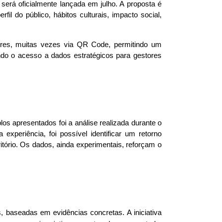
erá oficialmente lançada em julho. A proposta é 
l do público, hábitos culturais, impacto social, 
dores, muitas vezes via QR Code, permitindo um 
do o acesso a dados estratégicos para gestores 
Mesmo antes do lançamento oficial, a aplicação piloto da metodologia já trouxe indicativos relevantes. Um dos exemplos apresentados foi a análise realizada durante o 
experiência, foi possível identificar um retorno 
itório. Os dados, ainda experimentais, reforçam o 
s, baseadas em evidências concretas. A iniciativa