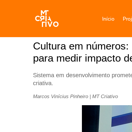
Pular
Início
Pro
para
o
conteúdo
Cultura em números:
para medir impacto d
Sistema em desenvolvimento promete
criativa.
Marcos Vinícius Pinheiro | MT Criativo