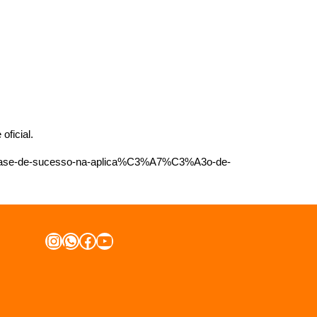
oficial.
a-case-de-sucesso-na-aplica%C3%A7%C3%A3o-de-