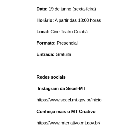
Data:
 19 de junho (sexta-feira)
Horário:
 A partir das 18:00 horas
Local:
 Cine Teatro Cuiabá 
Formato:
 Presencial 
Entrada:
 Gratuita 
Redes sociais 
 I
nstagram da Secel-MT
https://www.secel.mt.gov.br/inicio
Conheça mais o MT Criativo
https://www.mtcriativo.mt.gov.br/