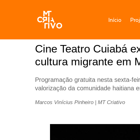
Pular
Início
Pro
para
o
conteúdo
Cine Teatro Cuiabá ex
cultura migrante em 
Programação gratuita nesta sexta-fei
valorização da comunidade haitiana 
Marcos Vinícius Pinheiro | MT Criativo