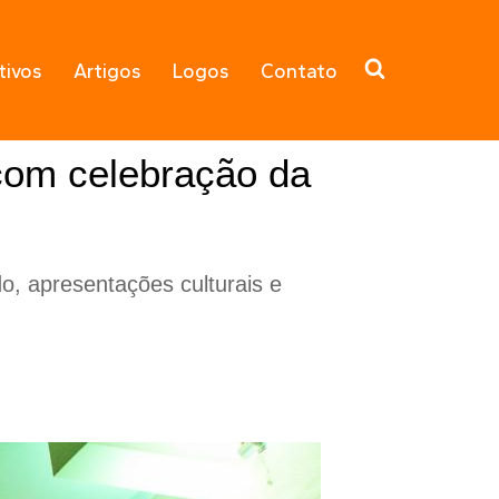
tivos
Artigos
Logos
Contato
 com celebração da
o, apresentações culturais e