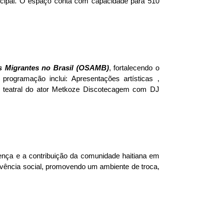
rincipal. O espaço conta com capacidade para 510 
s Migrantes no Brasil (OSAMB)
, fortalecendo o 
ogramação inclui: Apresentações artísticas , 
e teatral do ator Metkoze Discotecagem com DJ 
ença e a contribuição da comunidade haitiana em 
ivência social, promovendo um ambiente de troca, 