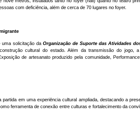
e nove metros, instalados tanto no foyer (hall) quanto no teatro p
pessoas com deficiência, além de cerca de 70 lugares no foyer.
migrante
 uma solicitação da 
Organização de Suporte das Atividades do
nstrução cultural do estado. Além da transmissão do jogo, a pr
 Exposição de artesanato produzido pela comunidade, Performanc
a partida em uma experiência cultural ampliada, destacando a pres
omo ferramenta de conexão entre culturas e fortalecimento da conv