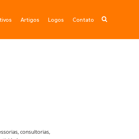
tivos
Artigos
Logos
Contato
sorias, consultorias,