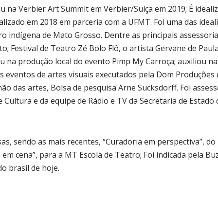
u na Verbier Art Summit em Verbier/Suíça em 2019; É ideali
ealizado em 2018 em parceria com a UFMT. Foi uma das ideal
vro indígena de Mato Grosso. Dentre as principais assessoria
 Festival de Teatro Zé Bolo Flô, o artista Gervane de Paula 
u na produção local do evento Pimp My Carroça; auxiliou 
s eventos de artes visuais executados pela Dom Produções
ão das artes, Bolsa de pesquisa Arne Sucksdorff. Foi asses
e Cultura e da equipe de Rádio e TV da Secretaria de Estad
rsas, sendo as mais recentes, “Curadoria em perspectiva”, do
s em cena”, para a MT Escola de Teatro; Foi indicada pela 
 brasil de hoje.