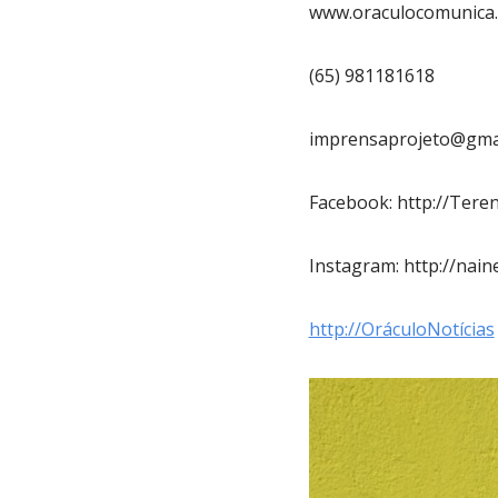
www.oraculocomunica
(65) 981181618
imprensaprojeto@gma
Facebook: http://Tere
Instagram: http://nain
http://OráculoNotícias