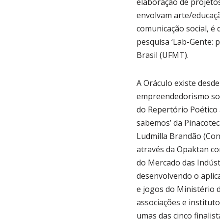
elaboração de projetos
envolvam arte/educaç
comunicação social, é
pesquisa ‘Lab-Gente: p
Brasil (UFMT).
A Oráculo existe desde
empreendedorismo soci
do Repertório Poético 
sabemos’ da Pinacoteca
Ludmilla Brandão (Con
através da Opaktan co
do Mercado das Indústri
desenvolvendo o aplica
e jogos do Ministério 
associações e institut
umas das cinco finalist