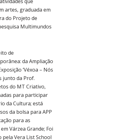
atividades que
m artes, graduada em
ra do Projeto de
e pesquisa Multimundos
ito de
mporânea: da Ampliação
 Exposição ‘Véxoa – Nós
 junto da Prof.
tos do MT Criativo,
adas para participar
io da Cultura; está
rsos da bolsa para APP
cação para as
l em Várzea Grande; Foi
o pela Vera List School