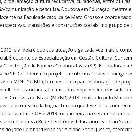
, programação cultural/educativa, curadorias, entre outras 
ão/comunicação e pesquisa. Doutora em Educação, mestre e
 docente na Faculdade católica de Mato Grosso e coordenado
erspectivas, transições e construções sociais’, no grupo d
 2012, e a ideia é que sua atuação siga cada vez mais o conce
al. É docente da Especialização em Gestão Cultural Conte
à Construção de Equipes Colaborativas. (SP); É curadora da
 de SP. Coordenou o projeto Territórios Criativos indígenas
vênio MINC/UFMT); foi consultora para elaboração de proje
nsultores associados; Foi uma das empreendedoras selecion
as Criativas do Brasil (MicBR) 2018, realizado pelo Ministér
tivo para ensino da língua Terena que teve início com recu
da Cultura. Em 2018 e 2019 foi oficineira no setor de Comuni
os pertencentes à Rede Territórios Educacionais – Itaú Socia
as do Jane Lombard Prize for Art and Social Justice, oferecid