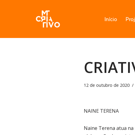
Pular
Início
Pro
para
o
conteúdo
CRIAT
12 de outubro de 2020
NAINE TERENA
Naine Terena atua na O