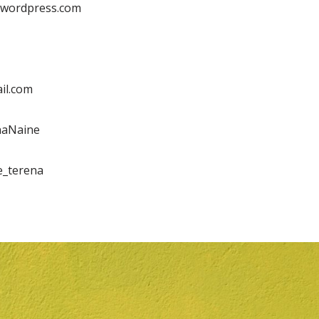
.wordpress.com
il.com
naNaine
e_terena