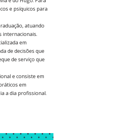
via e do Hugo. Para
icos e psíquicos para
Graduação, atuando
 internacionais.
ializada em
ada de decisões que
eque de serviço que
onal e consiste em
práticos em
 a dia profissional.