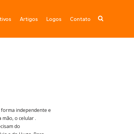
tivos
Artigos
Logos
Contato
e forma independente e
 mão, o celular .
ecisam do