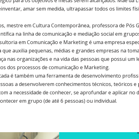
gico para os objetivos e metas serem alcançados. Mãe da Lí
einventar, amar sem medida, ultrapassar todos os limites fís
anos, mestre em Cultura Contemporânea, professora de Pós 
tífica na linha de comunicação e mediação social em grupos
sultoria em Comunicação e Marketing é uma empresa espec
ica que auxilia pequenas, médias e grandes empresas na tom
nça nas organizações e na vida das pessoas que possui um l
os dos processos de comunicação e Marketing.
tada é também uma ferramenta de desenvolvimento profissi
ssoas a desenvolverem conhecimentos técnicos, teóricos e 
m a necessidade de conhecer, se aprofundar e aplicar no dia
ntecer em grupo (de até 6 pessoas) ou individual.