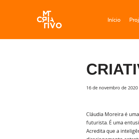
Pular
Início
Pro
para
o
conteúdo
CRIAT
16 de novembro de 2020
Cláudia Moreira é uma
futurista. É uma entusi
Acredita que a intelig