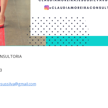
ONSULTORIA
3
esussilva@gmail.com