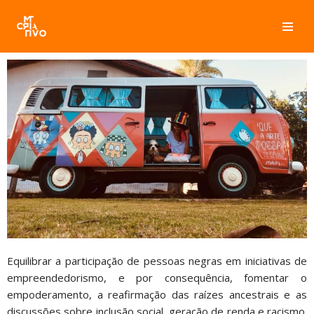
Pular
para
o
conteúdo
Equilibrar a participação de pessoas negras em iniciativas de
empreendedorismo, e por consequência, fomentar o
empoderamento, a reafirmação das raízes ancestrais e as
discussões sobre inclusão social, geração de renda e racismo.