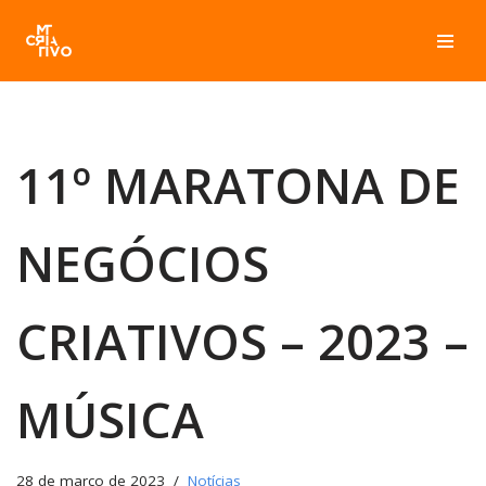
Pular
para
o
conteúdo
11º MARATONA DE
NEGÓCIOS
CRIATIVOS – 2023 –
MÚSICA
28 de março de 2023
Notícias