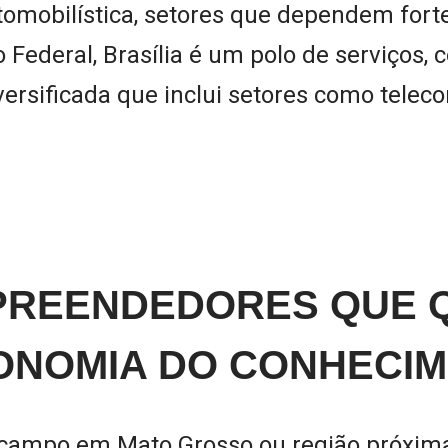
utomobilística, setores que dependem fo
to Federal, Brasília é um polo de serviços
ersificada que inclui setores como telec
MPREENDEDORES QUE 
CONOMIA DO CONHECI
 campo em Mato Grosso ou região próxima