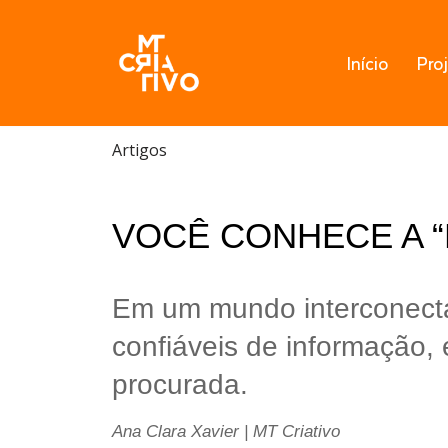
Pular
Início
Pro
para
o
conteúdo
Artigos
VOCÊ CONHECE A 
Em um mundo interconectad
confiáveis de informação, 
procurada.
Ana Clara Xavier | MT Criativo