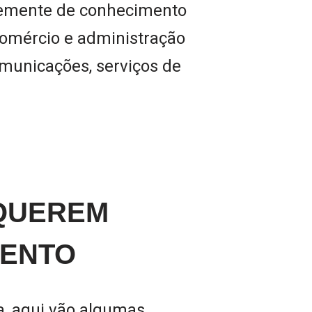
rtemente de conhecimento
, comércio e administração
omunicações, serviços de
QUEREM
MENTO
, aqui vão algumas