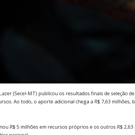
azer (Secel-MT) publicou os resultados finais de seleção de o
rsos. Ao todo, o aporte adicional chega a R$ 7,63 milhões, 
inou R$ 5 milhões em recursos próprios e os outros R$ 2,6