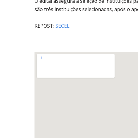
O edital assegura a seleção de instituições 
são três instituições selecionadas, após o ap
REPOST:
SECEL