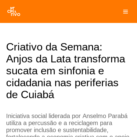
Pular
para
o
conteúdo
Criativo da Semana:
Anjos da Lata transforma
sucata em sinfonia e
cidadania nas periferias
de Cuiabá
Iniciativa social liderada por Anselmo Parabá
utiliza a percussão e a reciclagem para
promover inclusão e sustentabilidade,