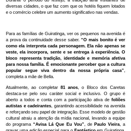
Durante o período do festejo, a tradição atrai visitantes de 
diversas cidades, o que faz com que os hotéis fiquem lotados 
e o comércio celebre um aumento significativo nas vendas.
Para as famílias de Guiratinga, ver os pequenos na avenida é 
a prova da continuidade desse saber. 
“O mais bonito é ver 
como ela interpreta cada personagem. Ela não apenas se 
veste, ela incorpora, sente e se entrega à experiência. O 
bloco representa tradição, identidade e memória afetiva 
para nossa família. É emocionante perceber que a cultura 
popular segue viva dentro da nossa própria casa”
, 
completa a mãe de Bella.
Atualmente, ao completar
81 anos
, o Bloco dos Caretas
destaca-se pelo seu caráter social e inclusivo. O grupo é
aberto a todos e conta com a participação ativa de
foliões
autistas e cadeirantes
, garantindo acessibilidade na avenida
e reforçando seu papel de integração. Esse modelo de gestão
cultural atraiu a atenção da mídia nacional, levando a equipe
do programa
“Avisa Lá Que Eu Vou”
, de
Paulo Vieira
, a
gravar uma edição especial para o
Fantástico
em Guiratinga.