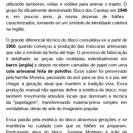
utilizando tambores, violas e violões para animar o trajeto. O
grupo foi oficialmente denominado Bloco dos Caretas em
1948
e, em poucos anos, já reunia dezenas de foliões
caracterizados, tornando-se um símbolo de identidade coletiva
na região.
O grande diferencial técnico do bloco consolidou-se a partir de
1950
, quando começou a produção das máscaras artesanais
que são o símbolo da festa até hoje. O processo de fabricação
é detalhado: as peças são moldadas individualmente em
barro (argila)
e depois recebem camadas de papel com uma
cola artesanal feita de polvilho
. Esse saber foi preservado
pela família Moreira, passando do avô para os tios e o pai, até
chegar à geração atual que mantém a tradição viva. Essa
produção manual não apenas define a estética do bloco, mas
também movimenta artesãos locais que dominam a técnica
da “papetagem”, transformando matéria-prima simples em
verdadeiras obras de arte do imaginário popular.
Essa paixão pela estética do bloco atravessa gerações e se
manifesta no cuidado com que os foliões se preparam.
Participante ativa do bloco, Joslaine Monteiro é mãe da