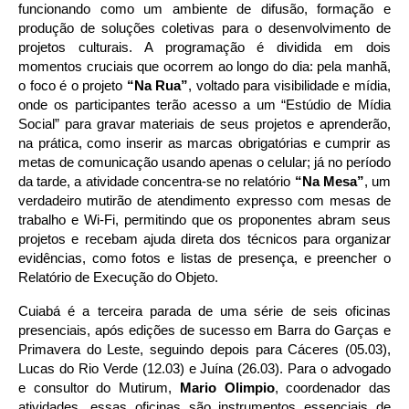
funcionando como um ambiente de difusão, formação e
produção de soluções coletivas para o desenvolvimento de
projetos culturais. A programação é dividida em dois
momentos cruciais que ocorrem ao longo do dia: pela manhã,
o foco é o projeto
“Na Rua”
, voltado para visibilidade e mídia,
onde os participantes terão acesso a um “Estúdio de Mídia
Social” para gravar materiais de seus projetos e aprenderão,
na prática, como inserir as marcas obrigatórias e cumprir as
metas de comunicação usando apenas o celular; já no período
da tarde, a atividade concentra-se no relatório
“Na Mesa”
, um
verdadeiro mutirão de atendimento expresso com mesas de
trabalho e Wi-Fi, permitindo que os proponentes abram seus
projetos e recebam ajuda direta dos técnicos para organizar
evidências, como fotos e listas de presença, e preencher o
Relatório de Execução do Objeto.
Cuiabá é a terceira parada de uma série de seis oficinas 
presenciais, após edições de sucesso em Barra do Garças e 
Primavera do Leste, seguindo depois para Cáceres (05.03), 
Lucas do Rio Verde (12.03) e Juína (26.03). Para o advogado 
e consultor do Mutirum, 
Mario Olimpio
, coordenador das 
atividades, essas oficinas são instrumentos essenciais de 