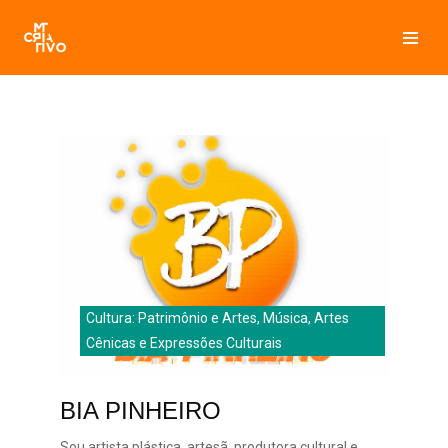
Pular
para
o
conteúdo
Cultura: Patrimônio e Artes, Música, Artes
Cênicas e Expressões Culturais
BIA PINHEIRO
Sou artista plástica, artesã, produtora cultural e