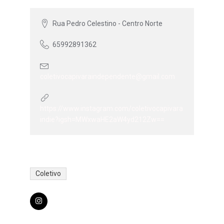
Rua Pedro Celestino - Centro Norte
65992891362
coletivocapivaraindependente@gmail.com
https://www.instagram.com/coletivocapivara
indie?igsh=MWxwaHE2aW4yd212Zw==
Coletivo