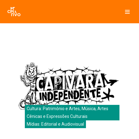
Pular
para
o
conteúdo
Cultura: Patrimônio e Artes, Música, Artes
Cênicas e Expressões Culturais
Mídias: Editorial e Audiovisual