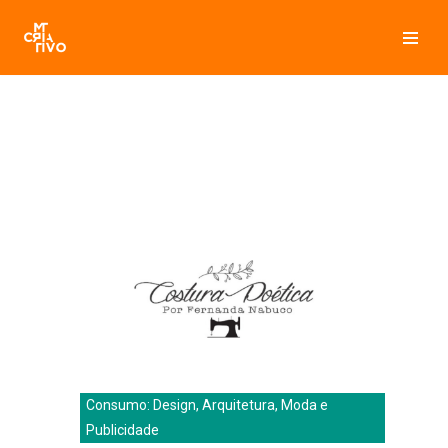
Pular
para
o
conteúdo
Consumo: Design, Arquitetura, Moda e
Publicidade