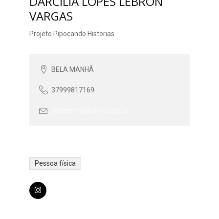
DARCILIA LOPES LEBRON
VARGAS
Projeto Pipocando Historias
BELA MANHÃ
37999817169
darlebron@yahoo.com.br
Pessoa física