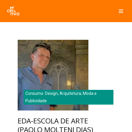
Pular
para
o
conteúdo
Consumo: Design, Arquitetura, Moda e
Publicidade
EDA-ESCOLA DE ARTE
(PAOLO MOLTENI DIAS)