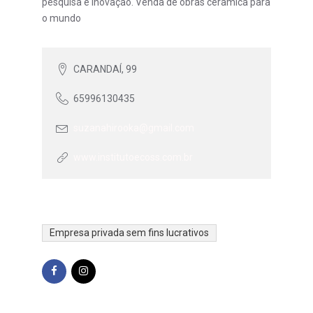
pesquisa e inovação. Venda de obras cerâmica para
o mundo
CARANDAÍ, 99
65996130435
suzanahirooka@gmail.com
www.institutoecoss.com.br
Empresa privada sem fins lucrativos