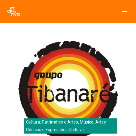
Pular
para
o
conteúdo
Cultura: Patrimônio e Artes, Música, Artes
Cênicas e Expressões Culturais