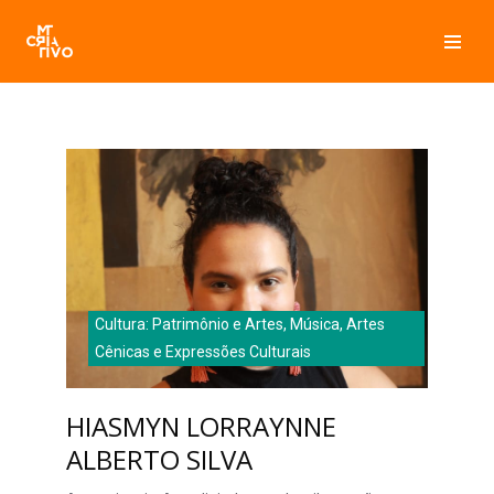
Pular
para
o
conteúdo
Cultura: Patrimônio e Artes, Música, Artes
Cênicas e Expressões Culturais
HIASMYN LORRAYNNE
ALBERTO SILVA