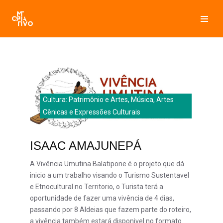
Pular
para
o
conteúdo
Cultura: Patrimônio e Artes, Música, Artes
Cênicas e Expressões Culturais
ISAAC AMAJUNEPÁ
A Vivência Umutina Balatipone é o projeto que dá
inicio a um trabalho visando o Turismo Sustentavel
e Etnocultural no Territorio, o Turista terá a
oportunidade de fazer uma vivência de 4 dias,
passando por 8 Aldeias que fazem parte do roteiro,
a vivência também estará disponivel no formato