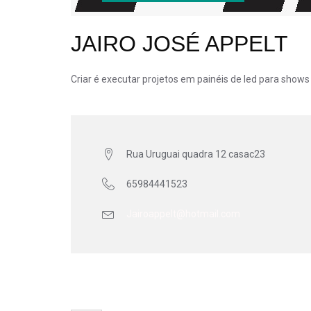
JAIRO JOSÉ APPELT
Criar é executar projetos em painéis de led para shows
Rua Uruguai quadra 12 casac23
65984441523
Jairoappelt@hotmail.com