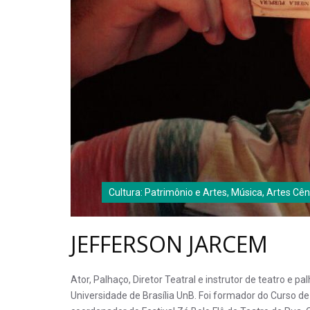
Cultura: Patrimônio e Artes, Música, Artes Cê
JEFFERSON JARCEM
Ator, Palhaço, Diretor Teatral e instrutor de teatro e
Universidade de Brasília UnB. Foi formador do Curso 