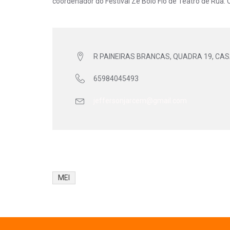
coordenador do Festival Zé Bolo Flô de Teatro de Rua.
R PAINEIRAS BRANCAS, QUADRA 19, CASA
65984045493
jeffersonjarcem@gmail.com
MEI