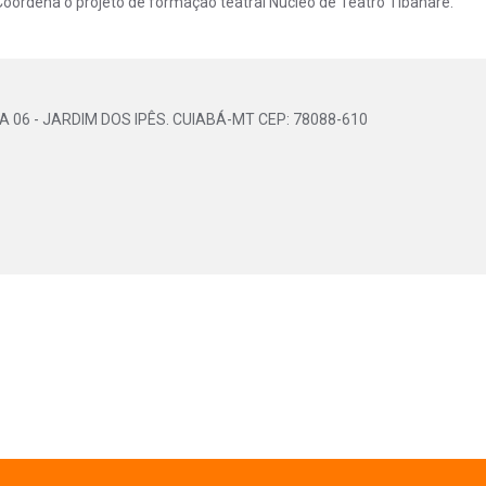
 Coordena o projeto de formação teatral Núcleo de Teatro Tibanaré.
 06 - JARDIM DOS IPÊS. CUIABÁ-MT CEP: 78088-610