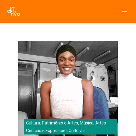
Pular
para
o
conteúdo
Cultura: Patrimônio e Artes, Música, Artes
Cênicas e Expressões Culturais