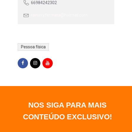
66984242302
rainieryfermata@hotmail.com
Pessoa física
NOS SIGA PARA MAIS
CONTEÚDO EXCLUSIVO
!