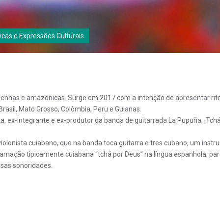
nicas e Expressões Culturais
benhas e amazônicas. Surge em 2017 com a intenção de apresentar rit
rasil, Mato Grosso, Colômbia, Peru e Guianas.
a, ex-integrante e ex-produtor da banda de guitarrada La Pupuña, ¡Tch
 violonista cuiabano, que na banda toca guitarra e tres cubano, um ins
amação tipicamente cuiabana “tchá por Deus” na língua espanhola, para
ssas sonoridades.