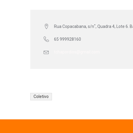
Rua Copacabana, s/n˚, Quadra 4, Lote 6. 
65 999928160
tchapordios@gmail.com
Coletivo