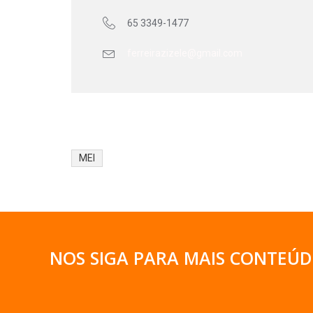
65 3349-1477
ferreirazizele@gmail.com
MEI
NOS SIGA PARA MAIS CONTEÚD