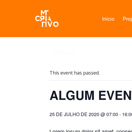
Pular
Início
Pro
para
o
conteúdo
« All Events
This event has passed.
ALGUM EVEN
25 DE JULHO DE 2020 @ 07:00
-
16:0
Lorem ipsum dolor sit amet, consect