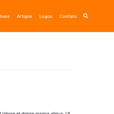
tivos
Artigos
Logos
Contato
t labore et dolore magna aliqua. Ut