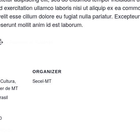
 exercitation ullamco laboris nisi ut aliquip ex ea comm
velit esse cillum dolore eu fugiat nulla pariatur. Excepteu
deserunt mollit anim id est laborum.
+ Adicionar ao iCalendar
ORGANIZER
 Cultura,
Secel-MT
zer de MT
rasil
0
ebsite