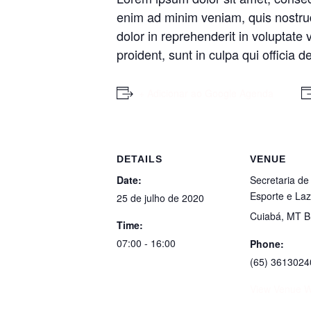
enim ad minim veniam, quis nostrud
dolor in reprehenderit in voluptate 
proident, sunt in culpa qui officia 
+ Adicionar ao Google Agenda
DETAILS
VENUE
Date:
Secretaria de
Esporte e La
25 de julho de 2020
Cuiabá
,
MT
B
Time:
07:00 - 16:00
Phone:
(65) 3613024
View Venue W