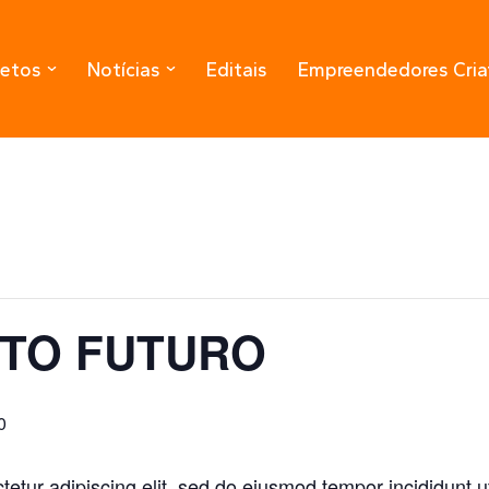
jetos
Notícias
Editais
Empreendedores Cria
TO FUTURO
0
etur adipiscing elit, sed do eiusmod tempor incididunt u