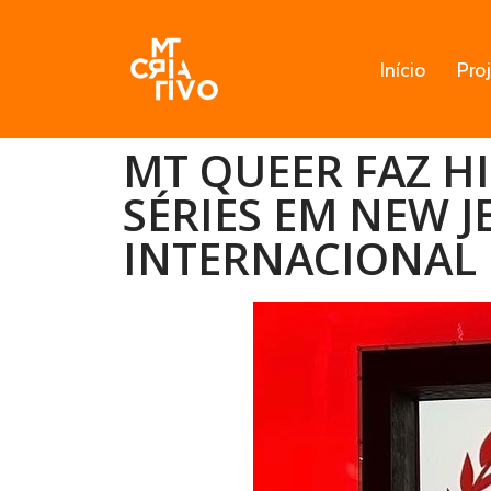
Pular
Início
Pro
para
o
conteúdo
MT QUEER FAZ H
SÉRIES EM NEW 
INTERNACIONAL