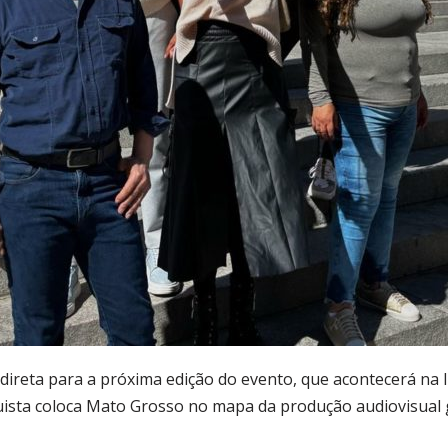
direta para a próxima edição do evento, que acontecerá na I
ista coloca Mato Grosso no mapa da produção audiovisual g