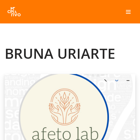
Pular
para
o
conteúdo
BRUNA URIARTE