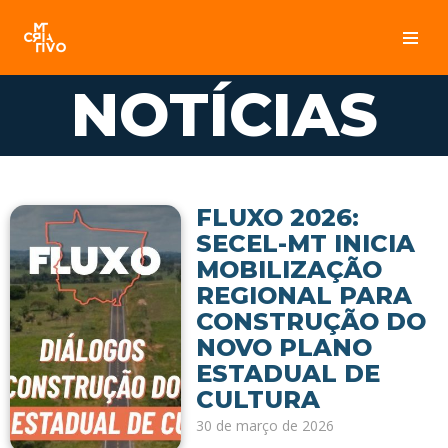
Pular
para
NOTÍCIAS
o
conteúdo
FLUXO 2026:
SECEL-MT INICIA
MOBILIZAÇÃO
REGIONAL PARA
CONSTRUÇÃO DO
NOVO PLANO
ESTADUAL DE
CULTURA
30 de março de 2026