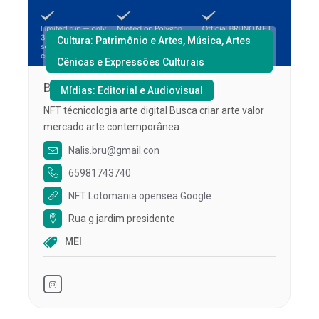
Cultura: Patrimônio e Artes, Música, Artes
Cênicas e Expressões Culturais
Bruno Mateus Dos Reis Muniz
Mídias: Editorial e Audiovisual
NFT técnicologia arte digital Busca criar arte valor
mercado arte contemporânea
Nalis.bru@gmail.con
65981743740
NFT Lotomania opensea Google
Rua g jardim presidente
MEI