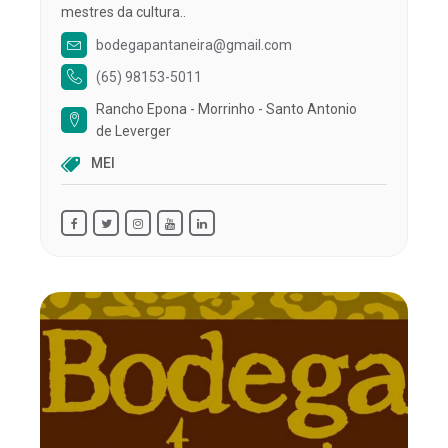
mestres da cultura..
bodegapantaneira@gmail.com
(65) 98153-5011
Rancho Epona - Morrinho - Santo Antonio
de Leverger
MEI