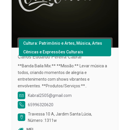
Cultura: Patrimônio e Artes, Música, Artes
Cênicas e Expressões Culturais
Carlos Eduardo Pereira Cabral
**Banda Baila Mix:** **Missão:** Levar música a
todos, criando momentos de alegria e
entretenimento com shows vibrantes e
envolventes. **Produtos/Serviços:**..
Kabral2505@gmail.com
65996320620
Travessa 10 A, Jardim Santa Lúcia,
Número :1311w
MEI