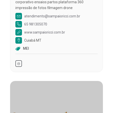
corporativo ensaios partos plataforma 360
impressão de fotos filmagem drone
atendimento@sampaioricci.com.br
65 981305070
www.sampaioricci.com.br
Cuiabá MT
MEI