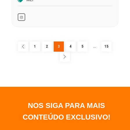
1
2
3
4
5
…
15
NOS SIGA PARA MAIS
CONTEÚDO EXCLUSIVO
!